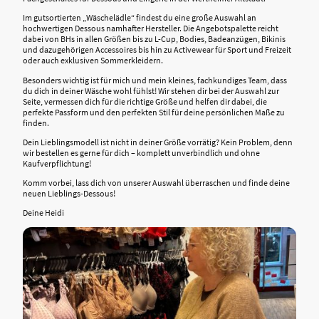
Im gutsortierten „Wäschelädle“ findest du eine große Auswahl an
hochwertigen Dessous namhafter Hersteller. Die Angebotspalette reicht
dabei von BHs in allen Größen bis zu L-Cup, Bodies, Badeanzügen, Bikinis
und dazugehörigen Accessoires bis hin zu Activewear für Sport und Freizeit
oder auch exklusiven Sommerkleidern.
Besonders wichtig ist für mich und mein kleines, fachkundiges Team, dass
du dich in deiner Wäsche wohl fühlst! Wir stehen dir bei der Auswahl zur
Seite, vermessen dich für die richtige Größe und helfen dir dabei, die
perfekte Passform und den perfekten Stil für deine persönlichen Maße zu
finden.
Dein Lieblingsmodell ist nicht in deiner Größe vorrätig? Kein Problem, denn
wir bestellen es gerne für dich – komplett unverbindlich und ohne
Kaufverpflichtung!
Komm vorbei, lass dich von unserer Auswahl überraschen und finde deine
neuen Lieblings-Dessous!
Deine Heidi