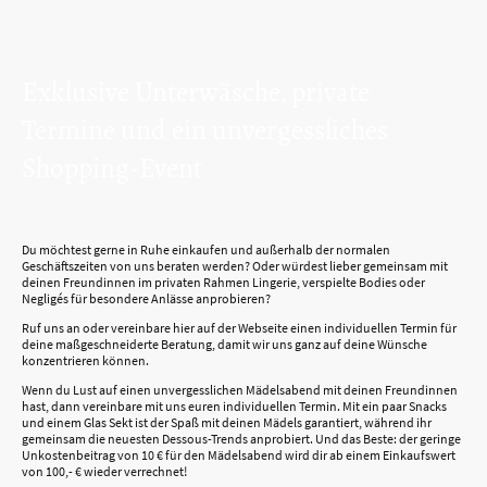
Exklusive Unterwäsche, private
Termine und ein unvergessliches
Shopping-Event
Du möchtest gerne in Ruhe einkaufen und außerhalb der normalen
Geschäftszeiten von uns beraten werden? Oder würdest lieber gemeinsam mit
deinen Freundinnen im privaten Rahmen Lingerie, verspielte Bodies oder
Negligés für besondere Anlässe anprobieren?
Ruf uns an oder vereinbare hier auf der Webseite einen individuellen Termin für
deine maßgeschneiderte Beratung, damit wir uns ganz auf deine Wünsche
konzentrieren können.
Wenn du Lust auf einen unvergesslichen Mädelsabend mit deinen Freundinnen
hast, dann vereinbare mit uns euren individuellen Termin. Mit ein paar Snacks
und einem Glas Sekt ist der Spaß mit deinen Mädels garantiert, während ihr
gemeinsam die neuesten Dessous-Trends anprobiert. Und das Beste: der geringe
Unkostenbeitrag von 10 € für den Mädelsabend wird dir ab einem Einkaufswert
von 100,- € wieder verrechnet!