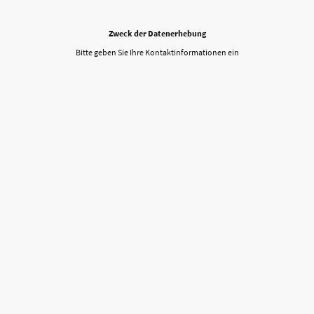
Zweck der Datenerhebung
Bitte geben Sie Ihre Kontaktinformationen ein
© Heidis Wäschelädle. Alle Rechte vorbehalten.